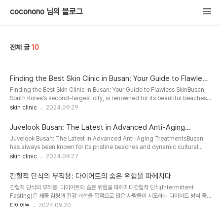
coconono 님의 블로그
전체 글
10
Finding the Best Skin Clinic in Busan: Your Guide to Flawless
Skin
Finding the Best Skin Clinic in Busan: Your Guide to Flawless SkinBusan,
South Korea’s second-largest city, is renowned for its beautiful beaches,
vibrant cityscape, and thriving beauty industry. Among its many
skin clinic
2024.09.29
attractions, one thing that stands out is the high-quality skincare
services available throughout the city. If you're looking to enhance your
Juvelook Busan: The Latest in Advanced Anti-Aging
skincare routine or address specific skin con..
Treatments
Juvelook Busan: The Latest in Advanced Anti-Aging TreatmentsBusan
has always been known for its pristine beaches and dynamic cultural
scene, but in recent years, it has also become a top destination for
skin clinic
2024.09.27
cosmetic treatments. One treatment that is catching the attention of
locals and visitors alike is Juvelook Busan. This cutting-edge anti-aging
간헐적 단식의 부작용: 다이어트의 숨은 위험을 파헤치다
solution offers long-lasting results for those looki..
간헐적 단식의 부작용: 다이어트의 숨은 위험을 파헤치다간헐적 단식(Intermittent
Fasting)은 체중 감량과 건강 개선을 목적으로 많은 사람들이 시도하는 다이어트 방식 중
하나입니다. 식사 시간을 제한해 공복 상태를 유지하면서 체지방을 연소시키고 대사를 개선
다이어트
2024.09.20
하는 효과를 기대할 수 있습니다. 하지만 모든 다이어트가 그러하듯, 간헐적 단식에도 부작