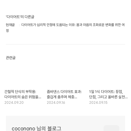
'다이어트'의 다른글
현재글
다이어트가 심리적 안정에 도움되는 이유: 몸과 마음의 조화로운 변화를 위한 여
정
관련글
간헐적 단식의 부작용:
줌바댄스 다이어트 효과:
1일 1식 다이어트: 장점,
다이어트의 숨은 위험을
즐겁게 춤추며 체중
단점, 그리고 올바른 실천
파헤치다
감량하는 비결
방법
2024.09.20
2024.09.16
2024.09.15
coconono 님의 블로그