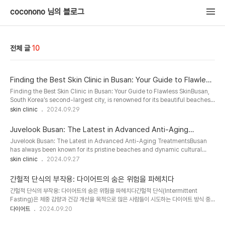
coconono 님의 블로그
전체 글
10
Finding the Best Skin Clinic in Busan: Your Guide to Flawless
Skin
Finding the Best Skin Clinic in Busan: Your Guide to Flawless SkinBusan,
South Korea’s second-largest city, is renowned for its beautiful beaches,
vibrant cityscape, and thriving beauty industry. Among its many
skin clinic
2024.09.29
attractions, one thing that stands out is the high-quality skincare
services available throughout the city. If you're looking to enhance your
Juvelook Busan: The Latest in Advanced Anti-Aging
skincare routine or address specific skin con..
Treatments
Juvelook Busan: The Latest in Advanced Anti-Aging TreatmentsBusan
has always been known for its pristine beaches and dynamic cultural
scene, but in recent years, it has also become a top destination for
skin clinic
2024.09.27
cosmetic treatments. One treatment that is catching the attention of
locals and visitors alike is Juvelook Busan. This cutting-edge anti-aging
간헐적 단식의 부작용: 다이어트의 숨은 위험을 파헤치다
solution offers long-lasting results for those looki..
간헐적 단식의 부작용: 다이어트의 숨은 위험을 파헤치다간헐적 단식(Intermittent
Fasting)은 체중 감량과 건강 개선을 목적으로 많은 사람들이 시도하는 다이어트 방식 중
하나입니다. 식사 시간을 제한해 공복 상태를 유지하면서 체지방을 연소시키고 대사를 개선
다이어트
2024.09.20
하는 효과를 기대할 수 있습니다. 하지만 모든 다이어트가 그러하듯, 간헐적 단식에도 부작